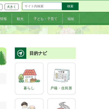
大きく
準
情報
観光
子ども・子育て
福祉
目的ナビ
暮らし
戸籍・住民票