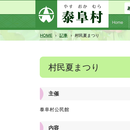
Home
HOME
›
記事
›
村民夏まつり
村民夏まつり
主催
泰阜村公民館
内容