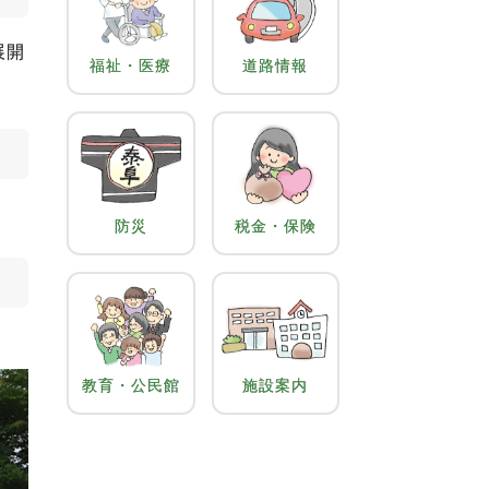
展開
福祉・医療
道路情報
防災
税金・保険
教育・公民館
施設案内