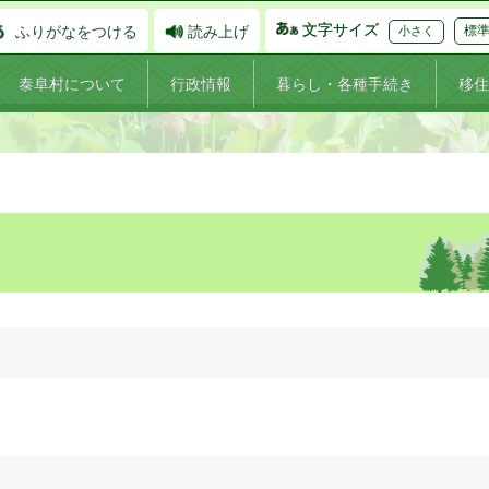
文字サイズ
ふりがなをつける
読み上げ
標
小さく
泰阜村について
行政情報
暮らし・各種手続き
移住