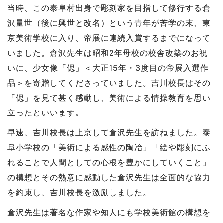
当時、この泰阜村出身で彫刻家を目指して修行する倉
沢量世（後に興世と改名）という青年が苦学の末、東
京美術学校に入り、帝展に連続入賞するまでになって
いました。倉沢先生は昭和2年母校の校舎改築のお祝
いに、少女像「偲」＜大正15年・3度目の帝展入選作
品＞を寄贈してくださっていました。吉川校長はその
「偲」を見て甚く感動し、美術による情操教育を思い
立ったといいます。
早速、吉川校長は上京して倉沢先生を訪ねました。泰
阜小学校の「美術による感性の陶冶」「絵や彫刻にふ
れることで人間としての心根を豊かにしていくこと」
の構想とその熱意に感動した倉沢先生は全面的な協力
を約束し、吉川校長を激励しました。
倉沢先生は著名な作家や知人にも学校美術館の構想を