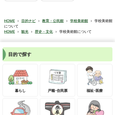
HOME
›
目的ナビ
›
教育・公民館
›
学校美術館
›
学校美術館
について
HOME
›
観光
›
歴史・文化
›
学校美術館について
目的で探す
暮らし
戸籍･住民票
福祉･医療
〒399-1895
長野県下伊那郡泰阜村3236-1