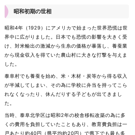
昭和初期の世相
昭和4年（1929）にアメリカで始まった世界恐慌は世
界中に広がりました。日本でも恐慌の影響を大きく受
け、対米輸出の激減から生糸の価格が暴落し、養蚕業
から現金収入を得ていた農山村に大きな打撃を与えま
した。
泰阜村でも養蚕を始め、米・木材・炭等から得る収入
が半減してしまい、その為に学校に弁当を持ってこら
れなくなったり、休んだりする子どもが出てきまし
た。
当時、泰阜北学区は昭和2年の校舎移転改築の為に多
くの費用を負担していたこともあり、教育費負担は一
戸あたり約40円（県平均約20円）で県下でも最も多