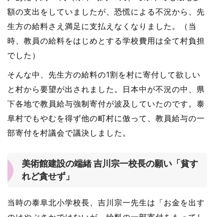
額の支出をしていましたが、恐慌による不況から、先
生方の給料さえ満足に支払えなくなりました。（当
時、教員の給料をはじめとする学校費用は全て村負担
でした）
そんな中、先生方の給料の1割を村に寄付して欲しい
と村から要望が出されました。日本中が不況の中、県
下各地で教員給与強制寄付が波及していたのです。泰
阜村でもやむを得ず他の町村に倣って、教員給与の一
部寄付を村議会で議決しました。
美術館建設の端緒 吉川宗一校長の願い「貧す
れど貪せず」
当時の泰阜北小学校長、吉川宗一先生は「お金を出す
のはやぶさかではないが、給料の一部寄付をもってし