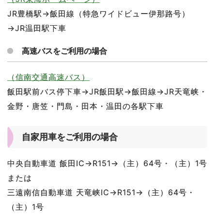
JR豊橋駅→飯田線（特急ワイドビュー伊那路号）
→JR温田駅下車
高速バスをご利用の場合
（信南交通高速バス）
飯田駅前バス停下車→JR飯田駅→飯田線→JR天竜峡・
金野・唐笠・門島・田本・温田の各駅下車
自家用車をご利用の場合
中央自動車道 飯田IC→R151→（主）64号・（主）1号
または
三遠南信自動車道 天竜峡IC→R151→（主）64号・
（主）1号