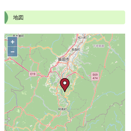
地図
+
−