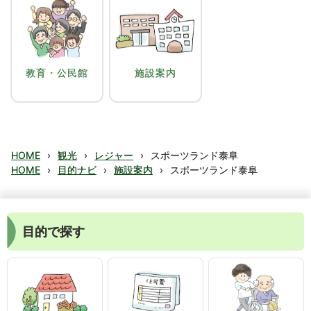
教育・公民館
施設案内
HOME
›
観光
›
レジャー
›
スポーツランド泰阜
HOME
›
目的ナビ
›
施設案内
›
スポーツランド泰阜
目的で探す