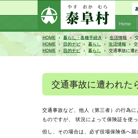
Home
HOME
›
暮らし・各種手続き
›
生活情報
›
HOME
›
目的ナビ
›
暮らし
›
生活情報
›
交
HOME
›
目的ナビ
›
暮らし
›
交通事故に遭わ
交通事故に遭われた
交通事故など、他人（第三者）の行為に
ものですが、 状況によって保険証を使
但し、その場合は、必ず役場保険係へ届