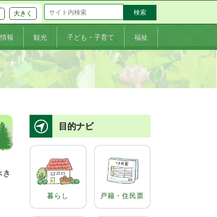
大きく
準
情報
観光
子ども・子育て
福祉
目的ナビ
べき
暮らし
戸籍・住民票