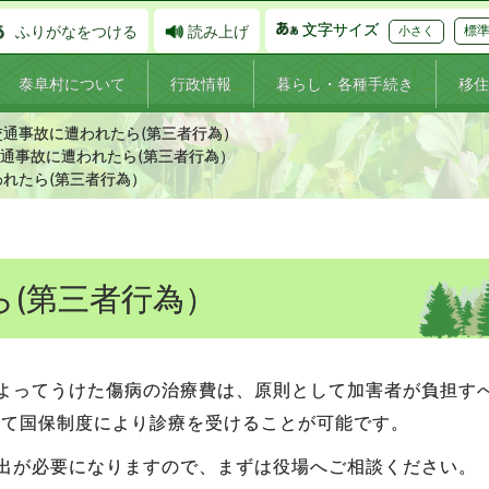
文字サイズ
ふりがなをつける
読み上げ
標
小さく
泰阜村について
行政情報
暮らし・各種手続き
移住
交通事故に遭われたら(第三者行為）
通事故に遭われたら(第三者行為）
れたら(第三者行為）
ら(第三者行為）
よってうけた傷病の治療費は、原則として加害者が負担す
って国保制度により診療を受けることが可能です。
出が必要になりますので、まずは役場へご相談ください。