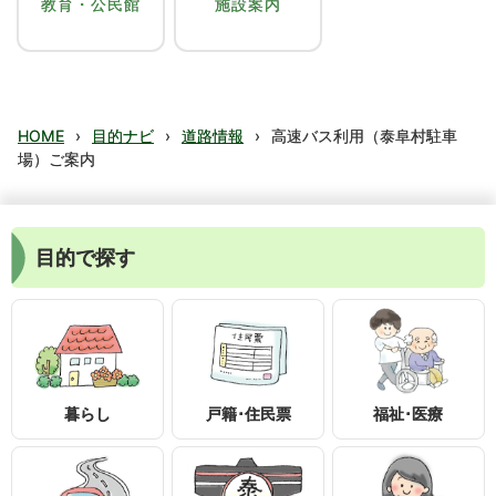
教育・公民館
施設案内
HOME
›
目的ナビ
›
道路情報
›
高速バス利用（泰阜村駐車
場）ご案内
目的で探す
暮らし
戸籍･住民票
福祉･医療
〒399-1895
長野県下伊那郡泰阜村3236-1