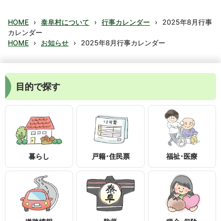
HOME
›
泰阜村について
›
行事カレンダー
›
2025年8月行事
カレンダー
HOME
›
お知らせ
›
2025年8月行事カレンダー
目的で探す
暮らし
戸籍･住民票
福祉･医療
〒399-1895
長野県下伊那郡泰阜村3236-1
0260-26-2111