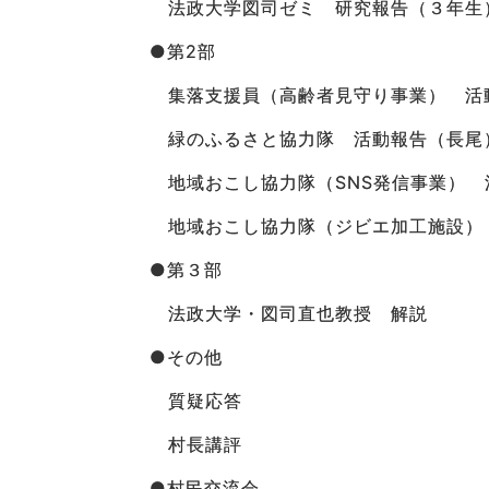
法政大学図司ゼミ 研究報告（３年生
●第2部
集落支援員（高齢者見守り事業） 活
緑のふるさと協力隊 活動報告（長尾
地域おこし協力隊（SNS発信事業） 
地域おこし協力隊（ジビエ加工施設）
●第３部
法政大学・図司直也教授 解説
●その他
質疑応答
村長講評
●村民交流会