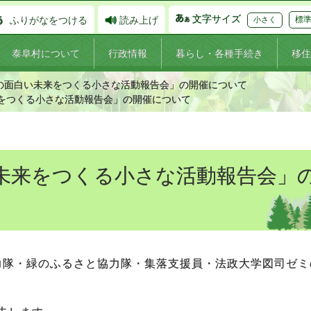
文字サイズ
ふりがなをつける
読み上げ
標
小さく
泰阜村について
行政情報
暮らし・各種手続き
移住
村の面白い未来をつくる小さな活動報告会」の開催について
来をつくる小さな活動報告会」の開催について
い未来をつくる小さな活動報告会」
協力隊・緑のふるさと協力隊・集落支援員・法政大学図司ゼミ