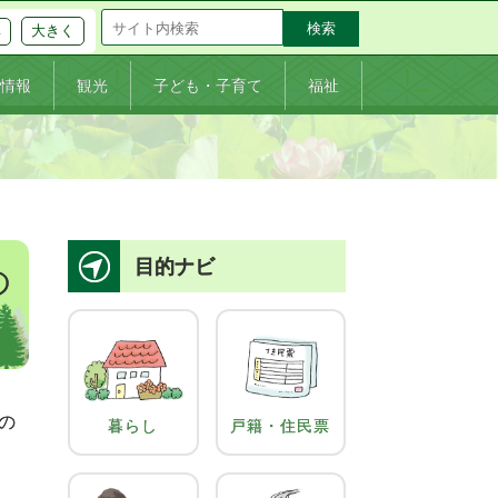
大きく
準
情報
観光
子ども・子育て
福祉
目的ナビ
の
の
暮らし
戸籍・住民票