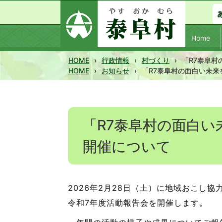
Home
HOME
›
行政情報
›
村づくり
›
「R7泰阜
HOME
›
お知らせ
›
「R7泰阜村の面白い未
「R7泰阜村の面白
開催について
2026年2月28日（土）に地域おこし
令和7年度活動報告会を開催します。