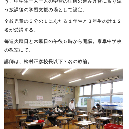
う、中学生一人一人の学習の理解の進み具合に寄り添
う放課後の学習支援の場として設定。
全校児童の３分の１にあたる１年生と３年生の計１２
名が受講する。
毎週火曜日と木曜日の午後５時から開講。泰阜中学校
の教室にて。
講師は、松村正彦校長以下７名の教諭。