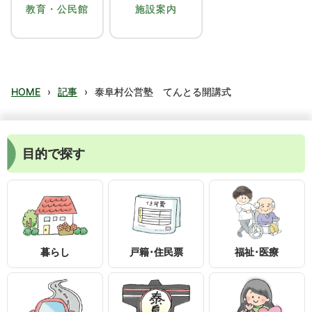
教育・公民館
施設案内
HOME
›
記事
›
泰阜村公営塾 てんとる開講式
目的で探す
暮らし
戸籍･住民票
福祉･医療
〒399-1895
長野県下伊那郡泰阜村3236-1