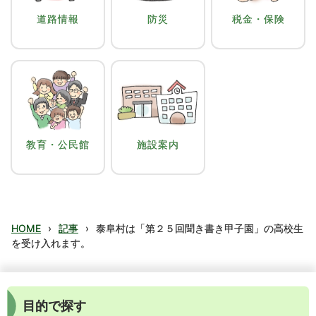
道路情報
防災
税金・保険
教育・公民館
施設案内
HOME
›
記事
›
泰阜村は「第２５回聞き書き甲子園」の高校生
を受け入れます。
目的で探す