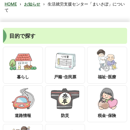
HOME
›
お知らせ
›
生活就労支援センター「まいさぽ」につい
て
目的で探す
暮らし
戸籍･住民票
福祉･医療
〒399-1895
長野県下伊那郡泰阜村3236-1
0260-26-2111
0260-26-2553
道路情報
防災
税金･保険
知りたい情報を検索