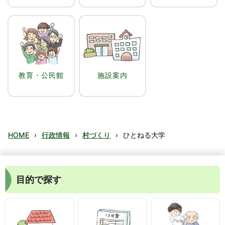
教育・公民館
施設案内
HOME
›
行政情報
›
村づくり
›
ひとねる大学
目的で探す