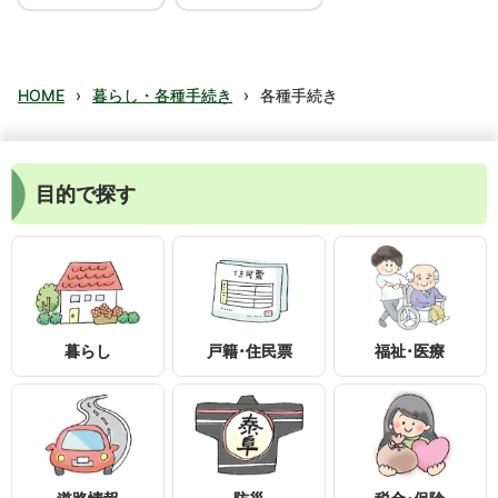
HOME
›
暮らし・各種手続き
›
各種手続き
目的で探す
暮らし
戸籍･住民票
福祉･医療
〒399-1895
長野県下伊那郡泰阜村3236-1
0260-26-2111