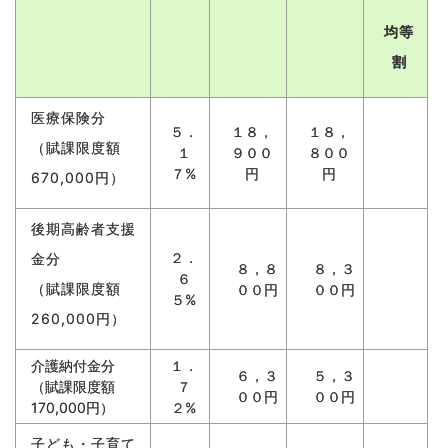
均等
割
医療保険分
５．
１８，
１８，
（賦課限度額
１
９００
８００
７%
円
円
670,000円）
後期高齢者支援
２．
金分
８，８
８，３
６
（賦課限度額
００円
００円
５%
260,000円）
介護納付金分
１．
６，３
５，３
（賦課限度額
７
００円
００円
170,000円）
２%
子ども・子育て