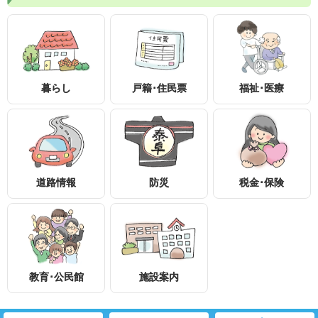
暮らし
戸籍･住民票
福祉･医療
〒399-1895
長野県下伊那郡泰阜村3236-1
0260-26-2111
0260-26-2553
道路情報
防災
税金･保険
知りたい情報を検索
アクセスマップ
個人情報保護
教育･公民館
施設案内
ウェブアクセシビリティ