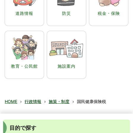
道路情報
防災
税金・保険
教育・公民館
施設案内
HOME
›
行政情報
›
施策・制度
›
国民健康保険税
目的で探す