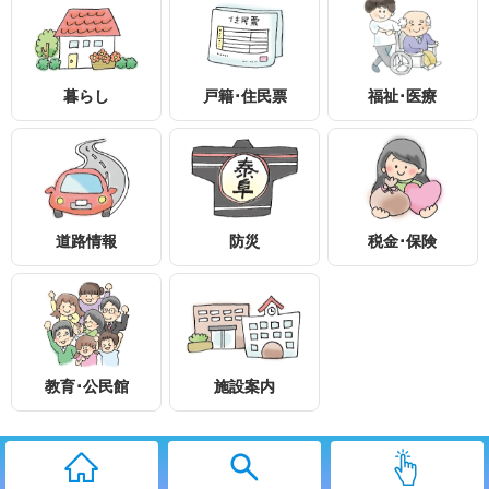
暮らし
戸籍･住民票
福祉･医療
〒399-1895
長野県下伊那郡泰阜村3236-1
0260-26-2111
0260-26-2553
道路情報
防災
税金･保険
知りたい情報を検索
アクセスマップ
個人情報保護
教育･公民館
施設案内
ウェブアクセシビリティ