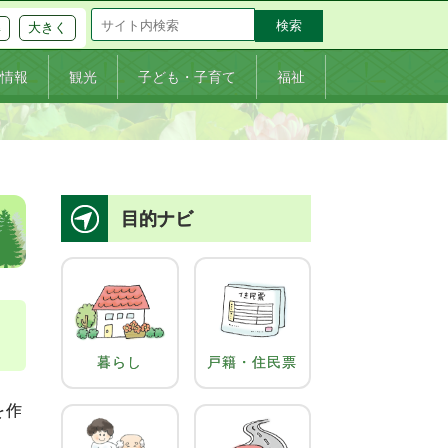
大きく
準
情報
観光
子ども・子育て
福祉
目的ナビ
暮らし
戸籍・住民票
を作