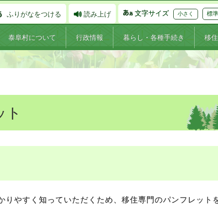
文字サイズ
ふりがなをつける
読み上げ
標
小さく
泰阜村について
行政情報
暮らし・各種手続き
移住
ット
かりやすく知っていただくため、移住専門のパンフレット