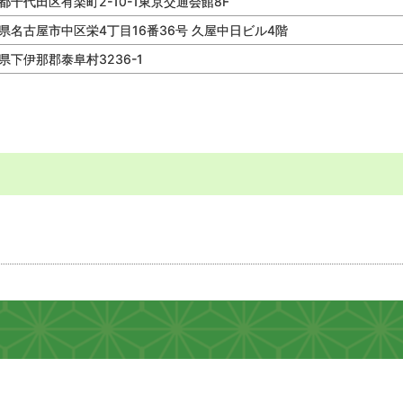
都千代田区有楽町2-10-1東京交通会館8F
県名古屋市中区栄4丁目16番36号 久屋中日ビル4階
県下伊那郡泰阜村3236-1