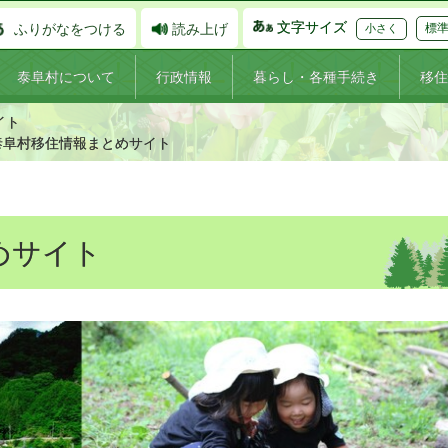
文字サイズ
ふりがなをつける
読み上げ
標
小さく
泰阜村について
行政情報
暮らし・各種手続き
移住
イト
泰阜村移住情報まとめサイト
めサイト