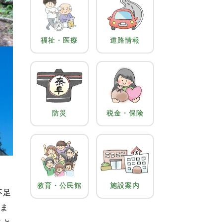
福祉・医療
道路情報
防災
税金・保険
教育・公民館
施設案内
不足
きま
こと