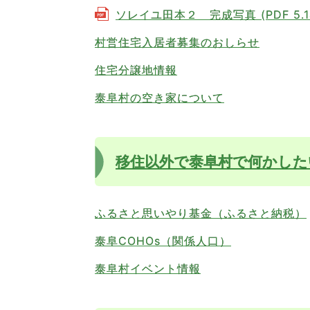
ソレイユ田本２ 完成写真 (PDF 5.1
村営住宅入居者募集のおしらせ
住宅分譲地情報
泰阜村の空き家について
移住以外で泰阜村で何かした
ふるさと思いやり基金（ふるさと納税）
泰阜COHOs（関係人口）
泰阜村イベント情報