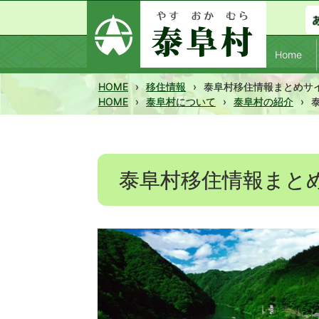
Home
HOME
›
移住情報
›
泰阜村移住情報まとめサ
HOME
›
泰阜村について
›
泰阜村の紹介
›
泰阜村移住情報まと