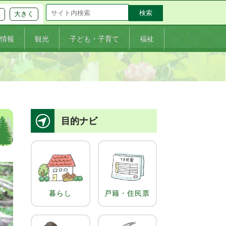
大きく
準
情報
観光
子ども・子育て
福祉
目的ナビ
暮らし
戸籍・住民票