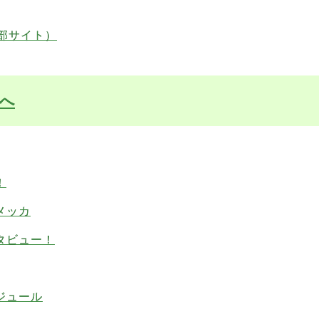
部サイト）
へ
！
メッカ
タビュー！
ジュール