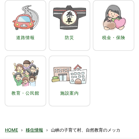
道路情報
防災
税金・保険
教育・公民館
施設案内
HOME
›
移住情報
›
山峡の子育て村、自然教育のメッカ