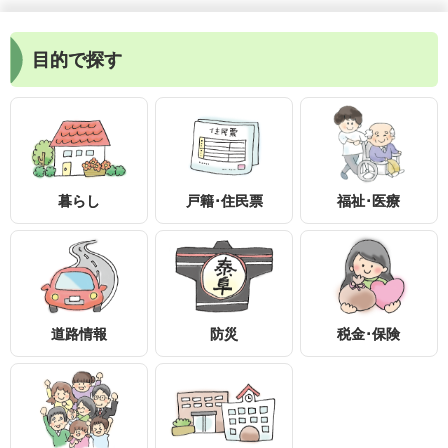
目的で探す
暮らし
戸籍･住民票
福祉･医療
〒399-1895
長野県下伊那郡泰阜村3236-1
0260-26-2111
0260-26-2553
道路情報
防災
税金･保険
知りたい情報を検索
アクセスマップ
個人情報保護