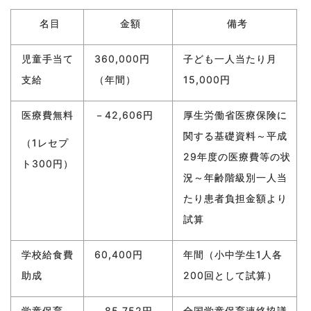
名目
金額
備考
児童手当て
360,000円
子ども一人当たり月
支給
（年間）
15,000円
医療費無料
－42,606円
厚生労働省医療保険に
関する基礎資料～平成
（1レセプ
29年度の医療費等の状
ト300円）
況～年齢階級別一人当
たり患者負担金額より
試算
学校給食費
60,400円
年間（小中学生1人各
助成
200回として試算）
学童保育
－85,752円
全国学童保育連絡協議