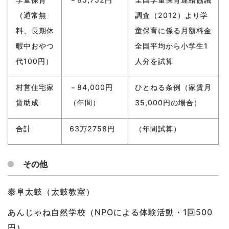
（通常無
調査（2012）より学
料、長期休
童保育に係る月額料金
暇中おやつ
全国平均から小学生1
代100円）
人分を試算
村営住宅家
－84,000円
ひとねる条例（家賃月
賃助成
（年間）
35,000円の場合）
合計
63万2758円
（年間試算）
その他
泰阜太鼓（太鼓教室）
あんじゃね自然学校（NPOによる体験活動・1回500
円）