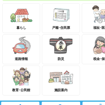
暮らし
戸籍･住民票
福祉･
道路情報
防災
税金･
知りたい情報を検索
教育･公民館
施設案内