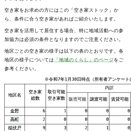
空き家をお求めの方にはこの「空き家ストック」か
ら、条件に合う空き家があればご紹介いたします。
空き家を活用して居住する場合、特に地域活動への参
加協力は必須の条件となりますのでご注意ください。
地区ごとの空き家の様子は以下の表のとおりです。各
地区の様子については
「地域のくらし」のページ
をご
参考ください。
※令和7年1月30日時点（所有者アンケート
内訳
空き家
取引可能
地区名
総数
空き家数
販売可能
譲渡可能
賃貸可能
金野
6
1
0
0
0
高町
2
0
0
0
0
稲伏戸
9
3
2
1
0