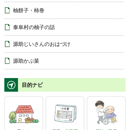
柚餅子・柿巻
泰阜村の柚子の話
源助じいさんのおはづけ
源助かぶ菜
目的ナビ