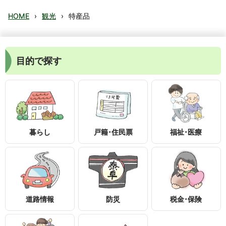
HOME
›
観光
›
特産品
目的で探す
暮らし
戸籍･住民票
福祉･医療
〒399-1895
長野県下伊那郡泰阜村3236-1
0260-26-2111
0260-26-2553
道路情報
防災
税金･保険
知りたい情報を検索