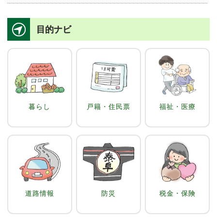
目的ナビ
暮らし
戸籍・住民票
福祉・医療
道路情報
防災
税金・保険