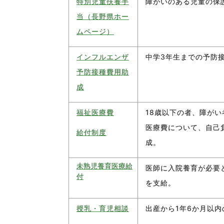
特別児童扶養手
障がいのある児童の保
当（長野県ホー
ムページ）
インフルエンザ
中学3年生までの予防接
予防接種費用助
成
福祉医療費
18歳以下の者、障が
医療費について、自己
給付
制度
成。
未熟児養育医療給
医師に入院養育が必要
付
を支給。
授乳・育児相談
出産から1年6か月以内