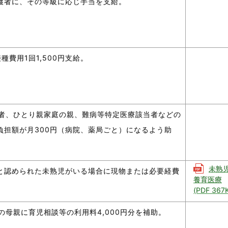
護者に、その等級に応じ手当を支給。
種費用1回1,500円支給。
い者、ひとり親家庭の親、難病等特定医療該当者などの
負担額が月300円（病院、薬局ごと）になるよう助
未熟
と認められた未熟児がいる場合に現物または必要経費
養育医療
(PDF 367
の母親に育児相談等の利用料4,000円分を補助。