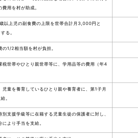
の費用を村が助成。
歳以上児の副食費の上限を世帯合計月3,000円と
とする。
の1/2相当額を村が負担。
課税世帯やひとり親世帯等に、学用品等の費用（年4
。
、児童を養育しているひとり親や養育者に、第1子月
支給。
特別支援学級等に在籍する児童生徒の保護者に対し、
分により手当を支給。