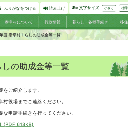
文字サイズ
ふりがなをつける
読み上げ
標
小さく
泰阜村について
行政情報
暮らし・各種手続き
移住
8年度 泰阜村くらしの助成金等一覧
らしの助成金等一覧
等をご紹介します。
阜村役場までご連絡ください。
要な申請手続きを行ってください。
PDF 613KB)