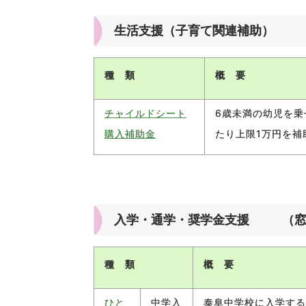
生活支援（子育て関連補助） （窓口
種 類
概 要
チャイルドシート
6歳未満の幼児を乗
購入補助金
たり上限1万円を補
入学・通学・奨学金支援 （窓口:村
種 類
概 要
ひと
中学入
泰阜中学校に入学する