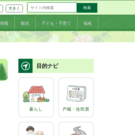
大きく
準
情報
観光
子ども・子育て
福祉
目的ナビ
暮らし
戸籍・住民票