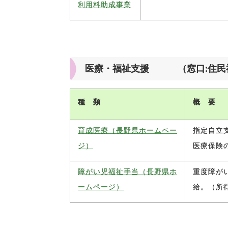
利用料助成事業
医療・福祉支援 （窓口:住民福祉課 
種 類
概 要
育成医療（長野県ホームペー
指定自立
ジ）
医療保険
障がい児福祉手当（長野県ホ
重度障がい
ームページ）
給。（所