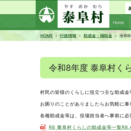
Home
HOME
›
行政情報
›
助成金・補助金
›
令和
令和8年度 泰阜村く
村民の皆様のくらしに役立つ主な助成金
お困りのことがありましたらお気軽に泰
各種助成金等は、役場担当者へ事前に必
R8 泰阜村くらしの助成金等一覧R8.4 (