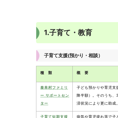
1.子育て・教育
子育て支援(預かり・相談） （窓口
種 類
概 要
泰阜村ファミリ
子ども預かりや育児支援
ー サポートセン
降半額）。そのうち、3
ター
済状況により更に助成
子育て短期支援
病気や育児疲れ等で子