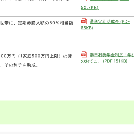
50.7KB)
通学定期助成金 (PDF
世帯に、定期券購入額の50％相当額
65KB)
泰阜村奨学金制度「学
00万円（1家庭500万円上限）の奨
のおてこ」 (PDF 151KB)
、その利子を助成。