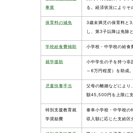
事業
る。経済状況によりそ
保育料の減免
3歳未満児の保育料と3
し、第3子以降は免除
学校給食費補助
小学校・中学校の給食費
就学援助
小中学生の子を持つ非
～6万円程度）を助成
児童扶養手当
父母の離婚などにより
額45,500円を上限に
特別支援教育就
泰阜小学校・中学校の
学奨励費
収入額に応じた支給区