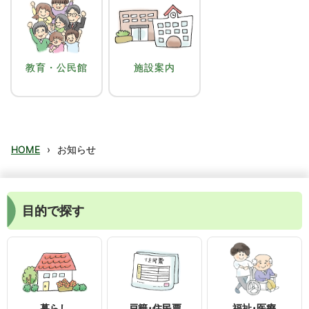
教育・公民館
施設案内
HOME
›
お知らせ
目的で探す
暮らし
戸籍･住民票
福祉･医療