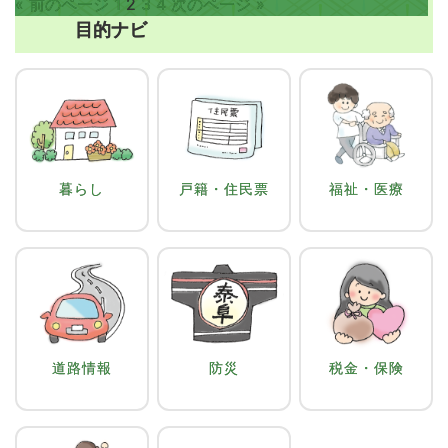
«
前のページ
1
2
3
4
次のページ
»
目的ナビ
暮らし
戸籍・住民票
福祉・医療
道路情報
防災
税金・保険